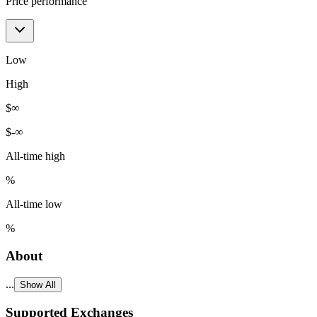
Price performance
Low
High
$
∞
$
-∞
All-time high
%
All-time low
%
About
...
Show All
Supported Exchanges