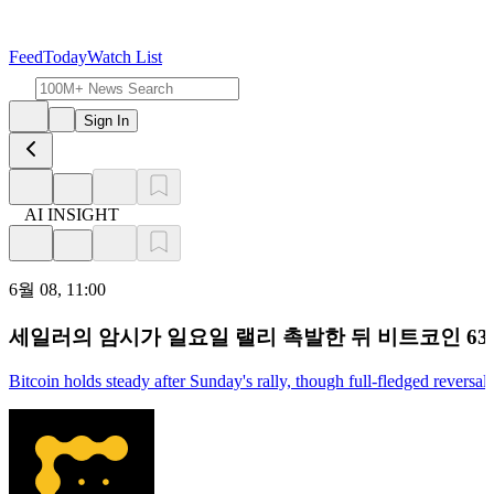
Feed
Today
Watch List
Sign In
AI INSIGHT
6월 08, 11:00
세일러의 암시가 일요일 랠리 촉발한 뒤 비트코인 63,
Bitcoin holds steady after Sunday's rally, though full-fledged reversal