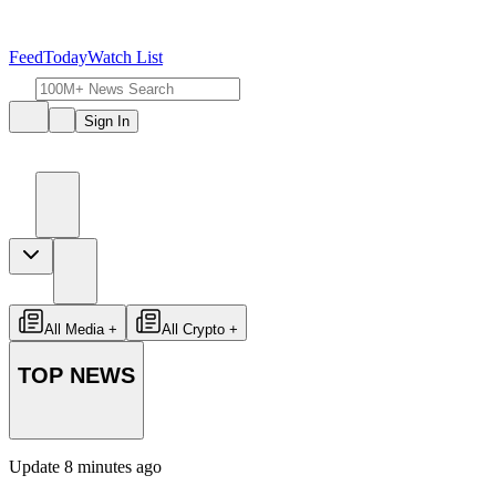
Feed
Today
Watch List
Sign In
All Media +
All Crypto +
TOP
NEWS
Update
8 minutes ago