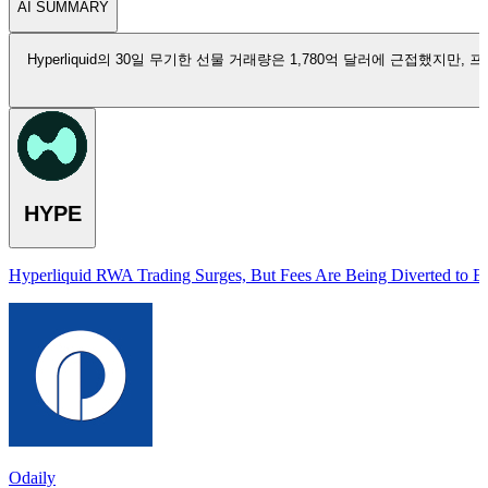
AI SUMMARY
Hyperliquid의 30일 무기한 선물 거래량은 1,780억 달러에 근접했지만
HYPE
Hyperliquid RWA Trading Surges, But Fees Are Being Diverted to E
Odaily