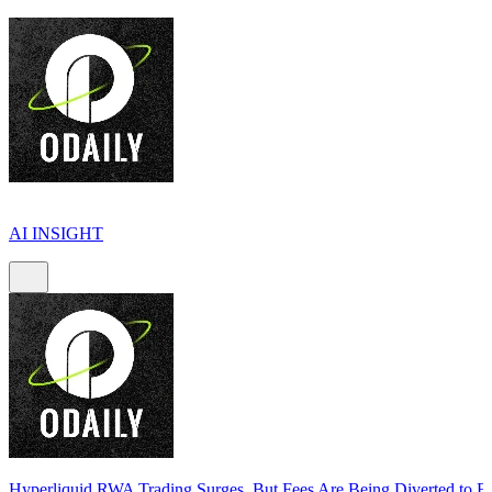
AI INSIGHT
Hyperliquid RWA Trading Surges, But Fees Are Being Diverted to E