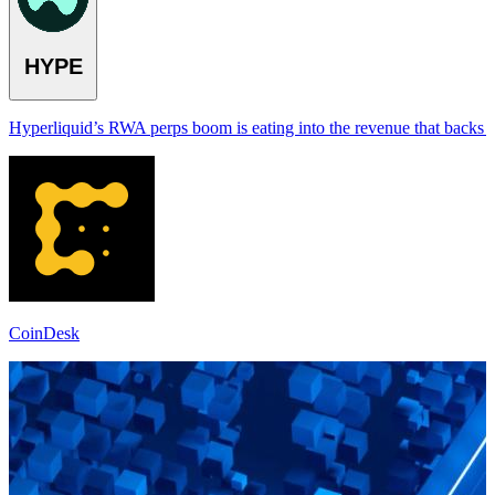
HYPE
Hyperliquid’s RWA perps boom is eating into the revenue that back
CoinDesk