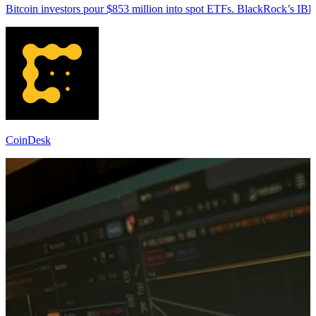
Bitcoin investors pour $853 million into spot ETFs. BlackRock’s IBIT
CoinDesk