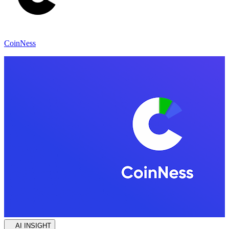
CoinNess
AI INSIGHT