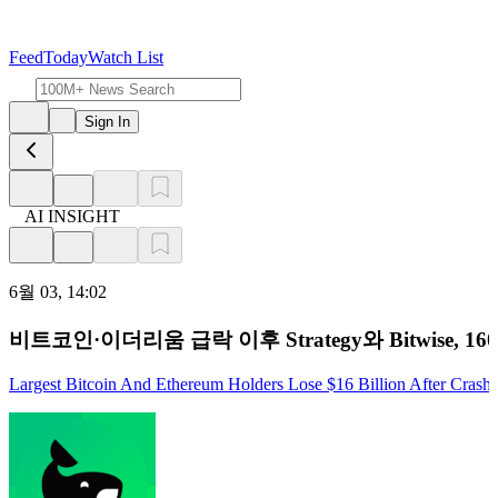
Feed
Today
Watch List
Sign In
AI INSIGHT
6월 03, 14:02
비트코인·이더리움 급락 이후 Strategy와 Bitwise, 
Largest Bitcoin And Ethereum Holders Lose $16 Billion After Crash