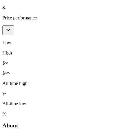
$
-
Price performance
Low
High
$
∞
$
-∞
All-time high
%
All-time low
%
About