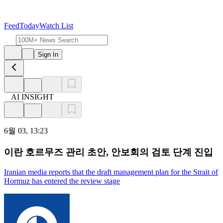
Feed
Today
Watch List
Sign In
AI INSIGHT
6월 03, 13:23
이란 호르무즈 관리 초안, 안보회의 검토 단계 진입
Iranian media reports that the draft management plan for the Strait of
Hormuz has entered the review stage