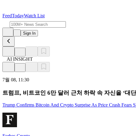
Feed
Today
Watch List
Sign In
AI INSIGHT
7월 08, 11:30
트럼프, 비트코인 6만 달러 근처 하락 속 자신을 ‘대
Trump Confirms Bitcoin And Crypto Surprise As Price Crash Fears 
Forbes Crypto