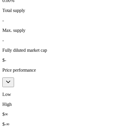
0.00
%
Total supply
-
Max. supply
-
Fully diluted market cap
$
-
Price performance
Low
High
$
∞
$
-∞