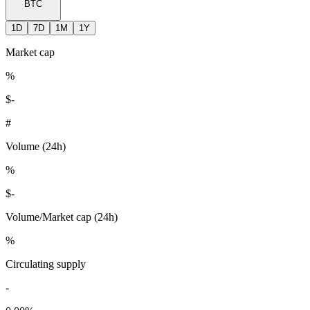
BTC
1D
7D
1M
1Y
Market cap
%
$
-
#
Volume (24h)
%
$
-
Volume/Market cap (24h)
%
Circulating supply
-