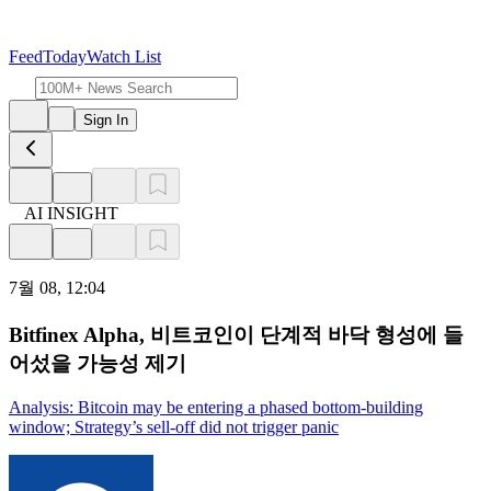
Feed
Today
Watch List
Sign In
AI INSIGHT
7월 08, 12:04
Bitfinex Alpha, 비트코인이 단계적 바닥 형성에 들
어섰을 가능성 제기
Analysis: Bitcoin may be entering a phased bottom-building
window; Strategy’s sell-off did not trigger panic