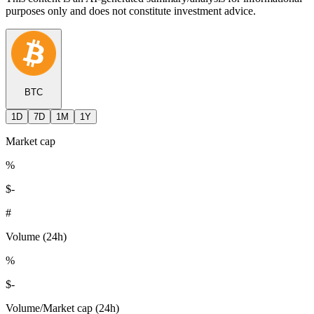
purposes only and does not constitute investment advice.
BTC
1D
7D
1M
1Y
Market cap
%
$
-
#
Volume (24h)
%
$
-
Volume/Market cap (24h)