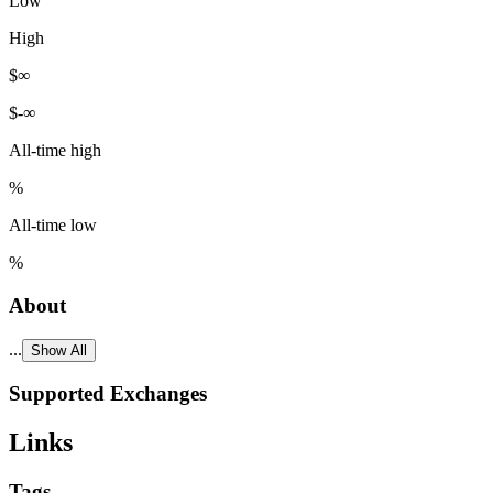
Low
High
$
∞
$
-∞
All-time high
%
All-time low
%
About
...
Show All
Supported Exchanges
Links
Tags