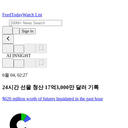
Feed
Today
Watch List
Sign In
AI INSIGHT
6월 04, 02:27
24시간 선물 청산 17억3,000만 달러 기록
$626 million worth of futures liquidated in the past hour