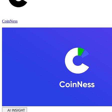
CoinNess
AI INSIGHT