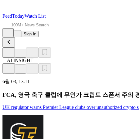
Feed
Today
Watch List
Sign In
AI INSIGHT
6월 03, 13:11
FCA, 영국 축구 클럽에 무인가 크립토 스폰서 주의 
UK regulator warns Premier League clubs over unauthorized crypto 